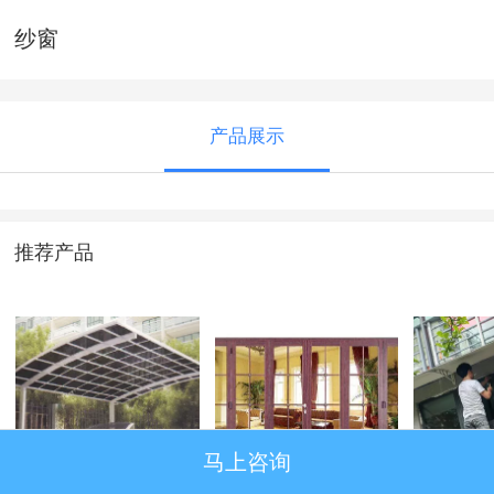
纱窗
产品展示
推荐产品
马上咨询
遵义车篷
高端铝合金推拉门
雨篷